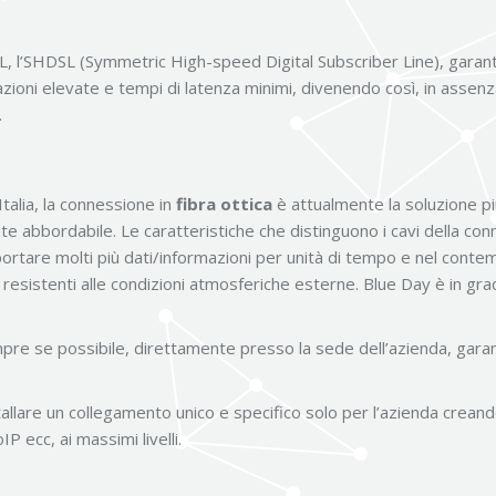
SL, l’SHDSL (Symmetric High-speed Digital Subscriber Line), garant
oni elevate e tempi di latenza minimi, divenendo così, in assenza d
.
Italia, la connessione in
fibra ottica
è attualmente la soluzione pi
e abbordabile. Le caratteristiche che distinguono i cavi della connet
portare molti più dati/informazioni per unità di tempo e nel contemp
 resistenti alle condizioni atmosferiche esterne. Blue Day è in grad
pre se possibile, direttamente presso la sede dell’azienda, garan
nstallare un collegamento unico e specifico solo per l’azienda crea
P ecc, ai massimi livelli.