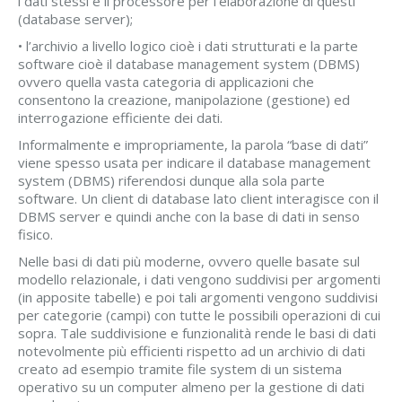
i dati stessi e il processore per l’elaborazione di questi
(database server);
• l’archivio a livello logico cioè i dati strutturati e la parte
software cioè il database management system (DBMS)
ovvero quella vasta categoria di applicazioni che
consentono la creazione, manipolazione (gestione) ed
interrogazione efficiente dei dati.
Informalmente e impropriamente, la parola “base di dati”
viene spesso usata per indicare il database management
system (DBMS) riferendosi dunque alla sola parte
software. Un client di database lato client interagisce con il
DBMS server e quindi anche con la base di dati in senso
fisico.
Nelle basi di dati più moderne, ovvero quelle basate sul
modello relazionale, i dati vengono suddivisi per argomenti
(in apposite tabelle) e poi tali argomenti vengono suddivisi
per categorie (campi) con tutte le possibili operazioni di cui
sopra. Tale suddivisione e funzionalità rende le basi di dati
notevolmente più efficienti rispetto ad un archivio di dati
creato ad esempio tramite file system di un sistema
operativo su un computer almeno per la gestione di dati