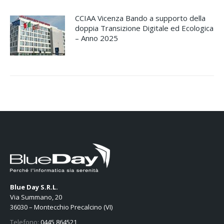
CCIAA Vicenza Bando a supporto della
doppia Transizione Digitale ed Ecologica
– Anno 2025
Blue Day S.R.L.
Via Summano, 20
36030 – Montecchio Precalcino (VI)
Telefono:
0445 864521