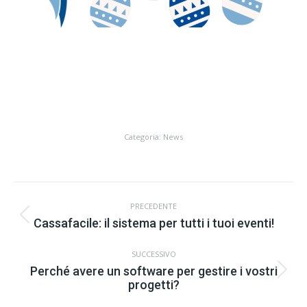
Categoria:
News
Commento
PRECEDENTE
di
Stile
Cassafacile: il sistema per tutti i tuoi eventi!
navigazione
dell'anteprima:
SUCCESSIVO
Perché avere un software per gestire i vostri
Numero
progetti?
di
posts: