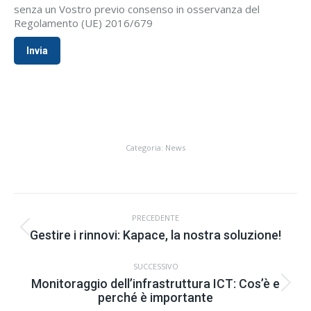
senza un Vostro previo consenso in osservanza del
Regolamento (UE) 2016/679
Categoria:
News
Commento
PRECEDENTE
di
Stile
Gestire i rinnovi: Kapace, la nostra soluzione!
navigazione
dell'anteprima:
SUCCESSIVO
Monitoraggio dell’infrastruttura ICT: Cos’è e
Numero
perché è importante
di