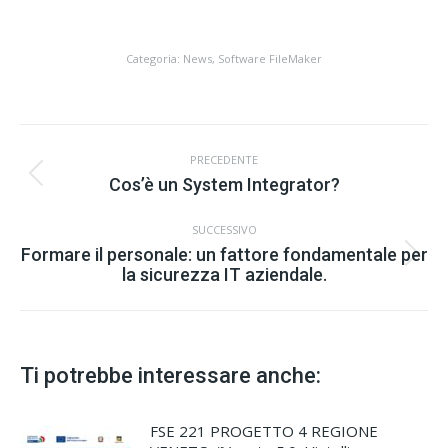
Categoria:
News
,
Software FileMaker
Commento
PRECEDENTE
di
Stile
Cos’è un System Integrator?
navigazione
dell'anteprima:
SUCCESSIVO
Formare il personale: un fattore fondamentale per
Numero
la sicurezza IT aziendale.
di
posts:
Ti potrebbe interessare anche:
FSE 221 PROGETTO 4 REGIONE