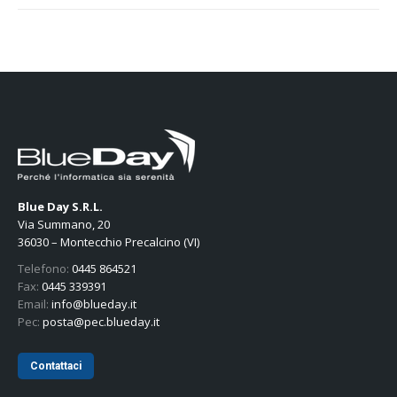
Blue Day S.R.L.
Via Summano, 20
36030 – Montecchio Precalcino (VI)
Telefono:
0445 864521
Fax:
0445 339391
Email:
info@blueday.it
Pec:
posta@pec.blueday.it
Contattaci