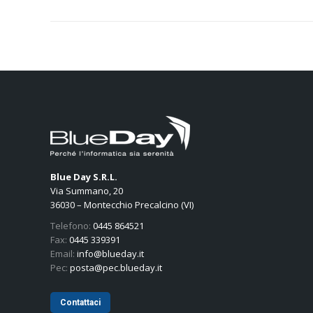
Blue Day S.R.L.
Via Summano, 20
36030 – Montecchio Precalcino (VI)
Telefono:
0445 864521
Fax:
0445 339391
Email:
info@blueday.it
Pec:
posta@pec.blueday.it
Contattaci