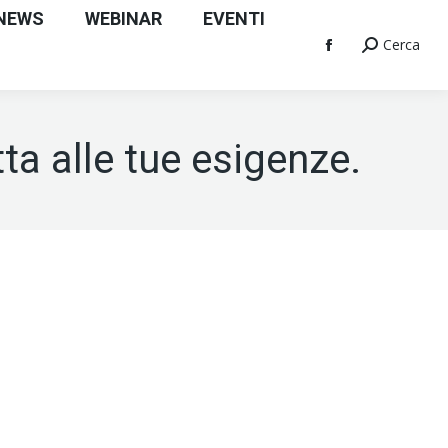
NEWS
WEBINAR
EVENTI
Cerca
Cerca
Facebook
page
opens
in
ta alle tue esigenze.
new
window