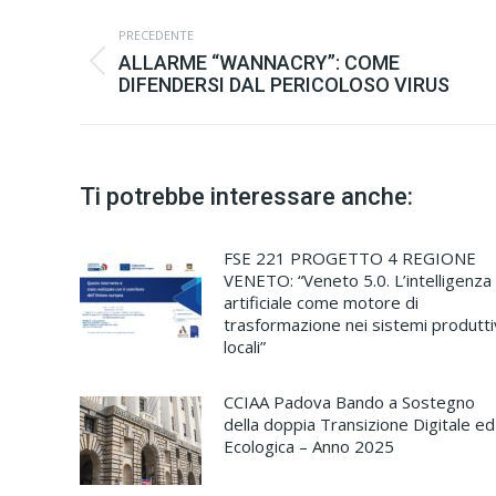
Commento
PRECEDENTE
di
ALLARME “WANNACRY”: COME
Stile
navigazione
DIFENDERSI DAL PERICOLOSO VIRUS
dell'anteprima:
Ti potrebbe interessare anche:
FSE 221 PROGETTO 4 REGIONE
VENETO: “Veneto 5.0. L’intelligenza
artificiale come motore di
trasformazione nei sistemi produtti
locali”
CCIAA Padova Bando a Sostegno
della doppia Transizione Digitale ed
Ecologica – Anno 2025