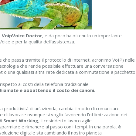
o VoipVoice Doctor
, e da poco ha ottenuto un importante
oice e per la qualità dell’assistenza.
e che passa tramite il protocollo di Internet, acronimo VoIP) nelle
 tecnologia che rende possibile effettuare una conversazione
et o una qualsiasi altra rete dedicata a commutazione a pacchetto
ispetto ai costi della telefonia tradizionale
chiamate e abbattendo il costo dei canoni.
a produttività di un’azienda, cambia il modo di comunicare
te di lavorare ovunque si voglia favorendo l’ottimizzazione dei
di
Smart Working
, il cosiddetto lavoro agile.
sparmiare e rimanere al passo con i tempi. In una parola,
è
rivoluzione digitale sta cambiando il nostro pianeta.