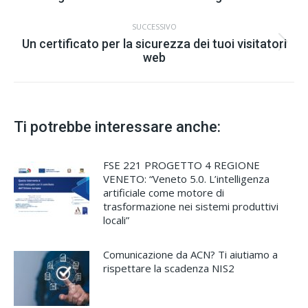
navigazione
dell'anteprima:
SUCCESSIVO
Un certificato per la sicurezza dei tuoi visitatori
Numero
web
di
posts:
Ti potrebbe interessare anche:
FSE 221 PROGETTO 4 REGIONE
VENETO: “Veneto 5.0. L’intelligenza
artificiale come motore di
trasformazione nei sistemi produttivi
locali”
Comunicazione da ACN? Ti aiutiamo a
rispettare la scadenza NIS2